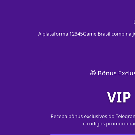
A plataforma 12345Game Brasil combina 
🎁 Bônus Exclu
VIP
Receba bônus exclusivos do Telegra
e códigos promocionai