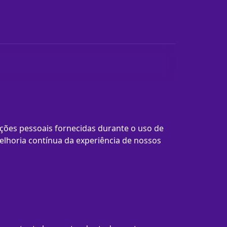
ções pessoais fornecidas durante o uso de
elhoria contínua da experiência de nossos