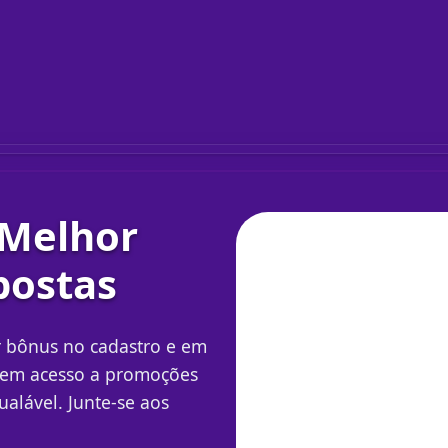
 Melhor
postas
 bônus no cadastro e em
tem acesso a promoções
ualável. Junte-se aos