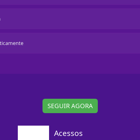
a
aticamente
SEGUIR AGORA
Acessos