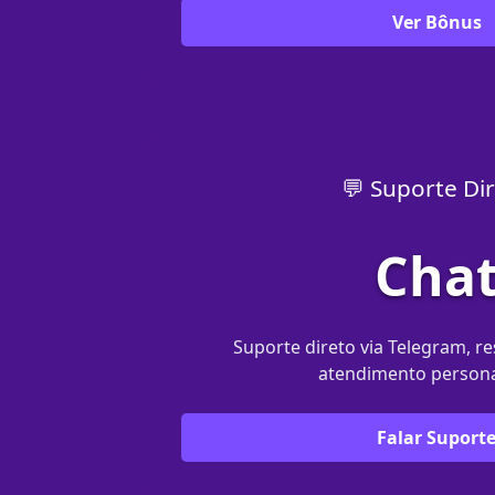
Ver Bônus
💬 Suporte Di
Cha
Suporte direto via Telegram, r
atendimento persona
Falar Suport