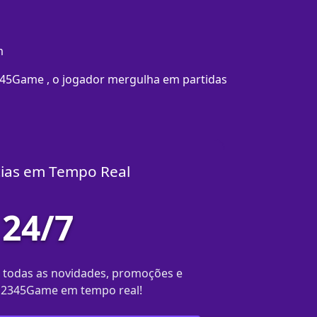
m
45Game , o jogador mergulha em partidas
cias em Tempo Real
24/7
e todas as novidades, promoções e
12345Game em tempo real!