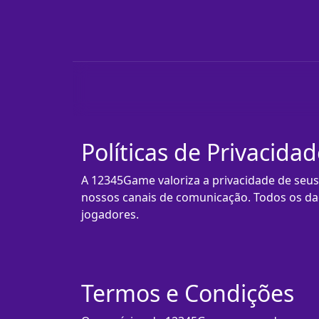
Políticas de Privacida
A 12345Game valoriza a privacidade de seu
nossos canais de comunicação. Todos os dad
jogadores.
Termos e Condições