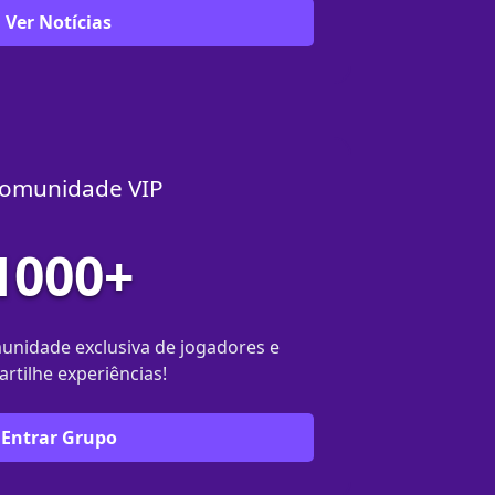
Ver Notícias
Comunidade VIP
1000+
unidade exclusiva de jogadores e
rtilhe experiências!
Entrar Grupo