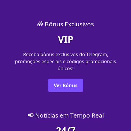
🎁 Bônus Exclusivos
VIP
Receba bônus exclusivos do Telegram,
promoções especiais e códigos promocionais
únicos!
Ver Bônus
📢 Notícias em Tempo Real
24/7