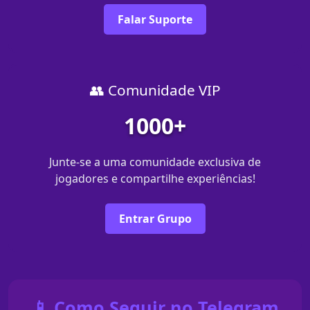
Falar Suporte
👥 Comunidade VIP
1000+
Junte-se a uma comunidade exclusiva de
jogadores e compartilhe experiências!
Entrar Grupo
📱 Como Seguir no Telegram