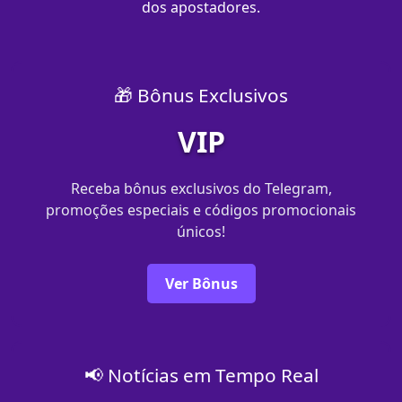
dos apostadores.
🎁 Bônus Exclusivos
VIP
Receba bônus exclusivos do Telegram,
promoções especiais e códigos promocionais
únicos!
Ver Bônus
📢 Notícias em Tempo Real