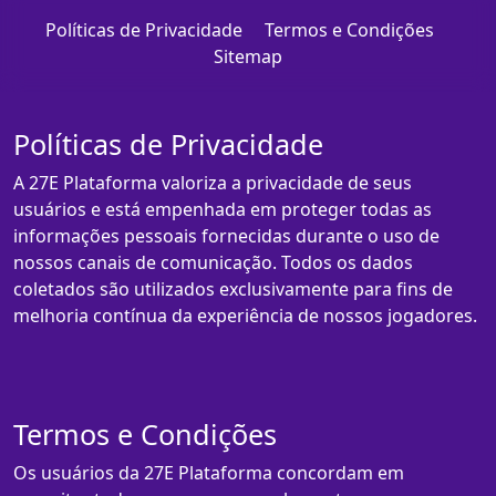
Políticas de Privacidade
Termos e Condições
Sitemap
Políticas de Privacidade
A 27E Plataforma valoriza a privacidade de seus
usuários e está empenhada em proteger todas as
informações pessoais fornecidas durante o uso de
nossos canais de comunicação. Todos os dados
coletados são utilizados exclusivamente para fins de
melhoria contínua da experiência de nossos jogadores.
Termos e Condições
Os usuários da 27E Plataforma concordam em