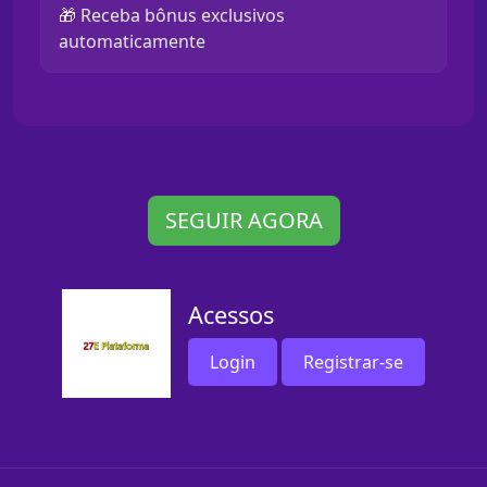
🎁 Receba bônus exclusivos
automaticamente
SEGUIR AGORA
Acessos
Login
Registrar-se