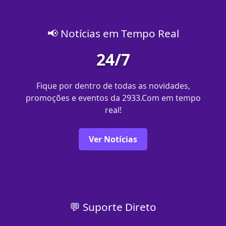
📢 Notícias em Tempo Real
24/7
Fique por dentro de todas as novidades,
promoções e eventos da 2933.Com em tempo
real!
Ver Notícias
💬 Suporte Direto