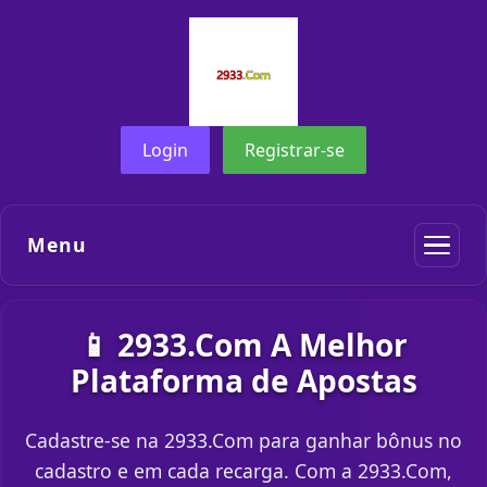
Login
Registrar-se
Menu
📱 2933.Com A Melhor
Plataforma de Apostas
Cadastre-se na 2933.Com para ganhar bônus no
cadastro e em cada recarga. Com a 2933.Com,