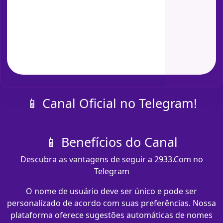
📱 Canal Oficial no Telegram!
📱 Benefícios do Canal
Descubra as vantagens de seguir a 2933.Com no
Telegram
O nome de usuário deve ser único e pode ser
personalizado de acordo com suas preferências. Nossa
plataforma oferece sugestões automáticas de nomes