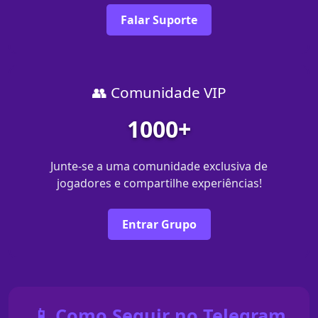
Falar Suporte
👥 Comunidade VIP
1000+
Junte-se a uma comunidade exclusiva de
jogadores e compartilhe experiências!
Entrar Grupo
📱 Como Seguir no Telegram