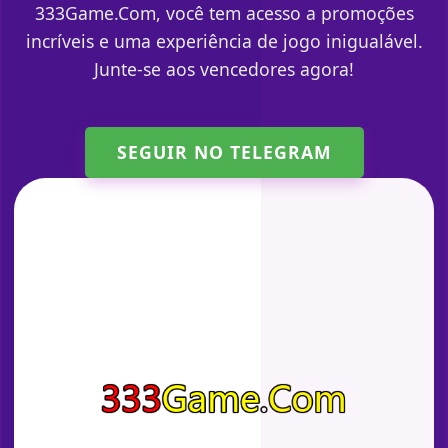
333Game.Com, você tem acesso a promoções
incríveis e uma experiência de jogo inigualável.
Junte-se aos vencedores agora!
SEGUIR NO TELEGRAM