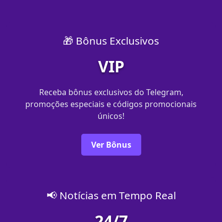
🎁 Bônus Exclusivos
VIP
Receba bônus exclusivos do Telegram,
promoções especiais e códigos promocionais
únicos!
Ver Bônus
📢 Notícias em Tempo Real
24/7