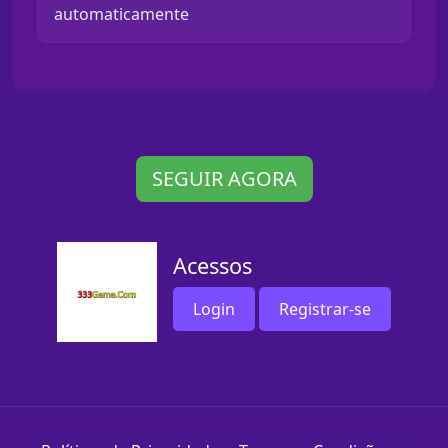
automaticamente
SEGUIR AGORA
Acessos
Login
Registrar-se