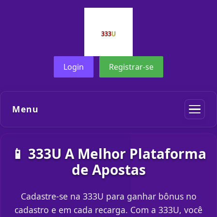
Login
Registrar-se
Menu
📱 333U A Melhor Plataforma
de Apostas
Cadastre-se na 333U para ganhar bônus no
cadastro e em cada recarga. Com a 333U, você