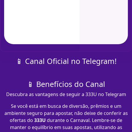
📱 Canal Oficial no Telegram!
📱 Benefícios do Canal
Descubra as vantagens de seguir a 333U no Telegram
Se você está em busca de diversão, prêmios e um
ambiente seguro para apostar, não deixe de conferir as
ofertas do
333U
durante o Carnaval. Lembre-se de
manter o equilíbrio em suas apostas, utilizando as