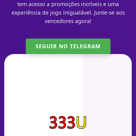
tem acesso a promoções incríveis e uma
experiência de jogo inigualável. Junte-se aos
vencedores agora!
SEGUIR NO TELEGRAM