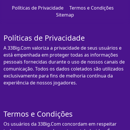
Políticas de Privacidade
Termos e Condições
Sitemap
Políticas de Privacidade
A 33Big.Com valoriza a privacidade de seus usuários e
está empenhada em proteger todas as informações
pessoais fornecidas durante o uso de nossos canais de
comunicação. Todos os dados coletados são utilizados
exclusivamente para fins de melhoria contínua da
experiência de nossos jogadores.
Termos e Condições
Os usuários da 33Big.Com concordam em respeitar