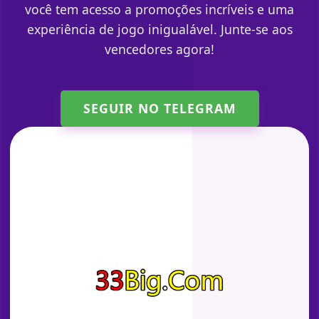
você tem acesso a promoções incríveis e uma
experiência de jogo inigualável. Junte-se aos
vencedores agora!
SEGUIR NO TELEGRAM