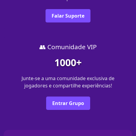
Falar Suporte
👥 Comunidade VIP
1000+
Junte-se a uma comunidade exclusiva de
jogadores e compartilhe experiências!
Entrar Grupo