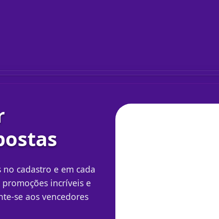
r
postas
s no cadastro e em cada
 promoções incríveis e
unte-se aos vencedores