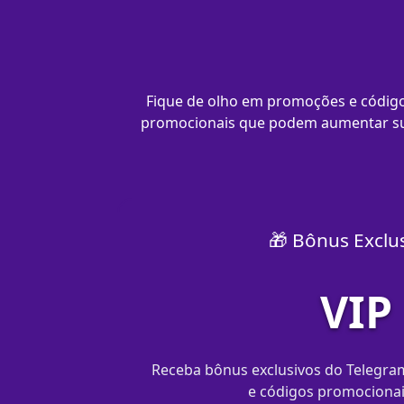
Fique de olho em promoções e código
promocionais que podem aumentar sua
🎁 Bônus Exclu
VIP
Receba bônus exclusivos do Telegra
e códigos promocionai