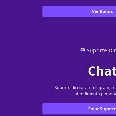
Ver Bônus
💬 Suporte Di
Cha
Suporte direto via Telegram, r
atendimento persona
Falar Suport