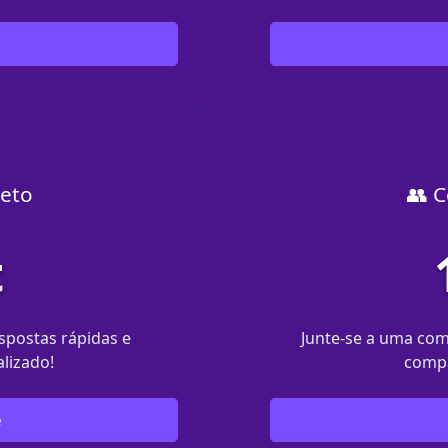
reto
👥 
t
espostas rápidas e
Junte-se a uma com
lizado!
compa
e