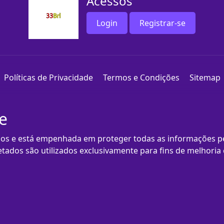
Acessos
Login
Registrar-se
Políticas de Privacidade
Termos e Condições
Sitemap
de
ários e está empenhada em proteger todas as informações p
tados são utilizados exclusivamente para fins de melhoria