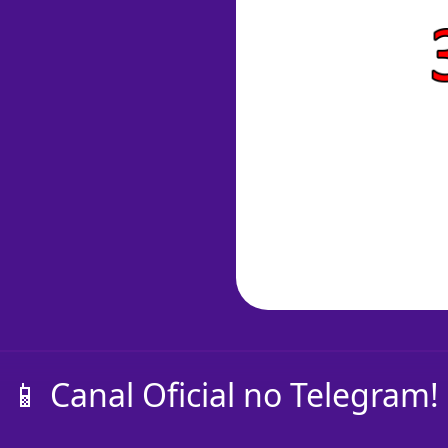
📱 Canal Oficial no Telegram!