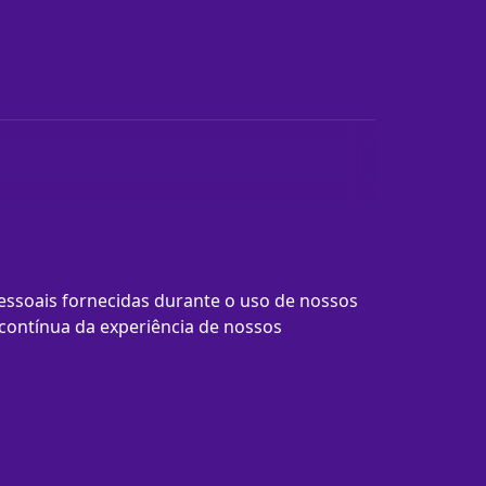
essoais fornecidas durante o uso de nossos
 contínua da experiência de nossos