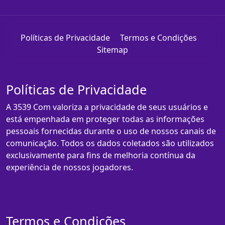
Políticas de Privacidade
Termos e Condições
Sitemap
Políticas de Privacidade
A 3539 Com valoriza a privacidade de seus usuários e
está empenhada em proteger todas as informações
pessoais fornecidas durante o uso de nossos canais de
comunicação. Todos os dados coletados são utilizados
exclusivamente para fins de melhoria contínua da
experiência de nossos jogadores.
Termos e Condições