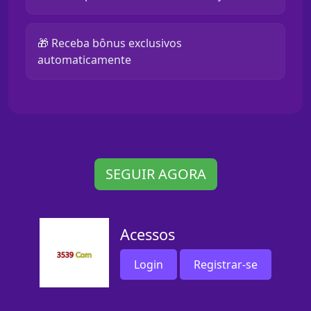
🎁 Receba bônus exclusivos
automaticamente
SEGUIR AGORA
Acessos
Login
Registrar-se