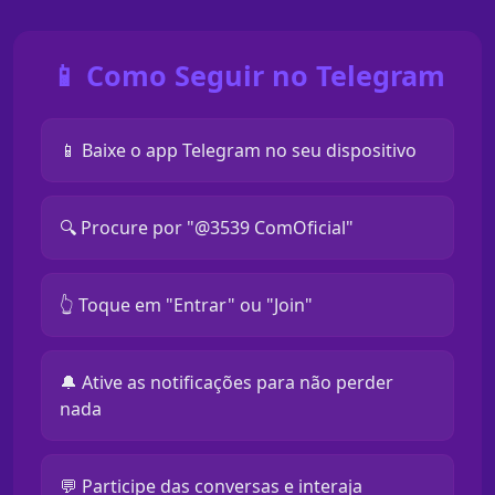
📱 Como Seguir no Telegram
📱 Baixe o app Telegram no seu dispositivo
🔍 Procure por "@3539 ComOficial"
👆 Toque em "Entrar" ou "Join"
🔔 Ative as notificações para não perder
nada
💬 Participe das conversas e interaja