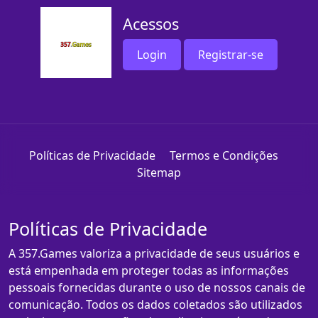
Acessos
Login
Registrar-se
Políticas de Privacidade
Termos e Condições
Sitemap
Políticas de Privacidade
A 357.Games valoriza a privacidade de seus usuários e
está empenhada em proteger todas as informações
pessoais fornecidas durante o uso de nossos canais de
comunicação. Todos os dados coletados são utilizados