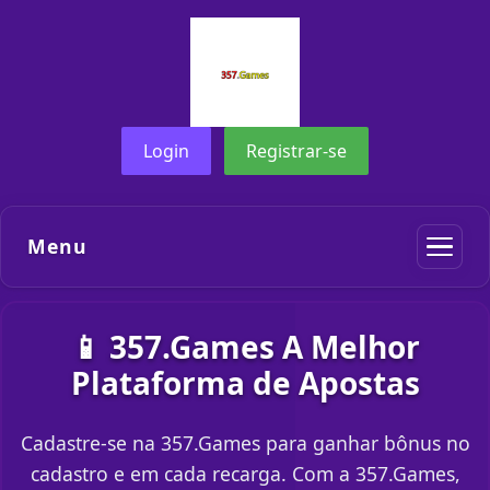
Login
Registrar-se
Menu
📱 357.Games A Melhor
Plataforma de Apostas
Cadastre-se na 357.Games para ganhar bônus no
cadastro e em cada recarga. Com a 357.Games,