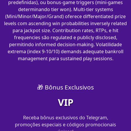
predefinidas), ou bonus-game triggers (mini-games
determinando tier won). Multi-tier systems
(Mini/Minor/Major/Grand) oferece differentiated prize
levels com ascending win probabilities inversely related
para jackpot size. Contribution rates, RTPs, e hit
frequencies são regulated e publicly disclosed,
permitindo informed decision-making. Volatilidade
extrema (index 9-10/10) demands adequate bankroll
management para sustained play sessions.
🎁 Bônus Exclusivos
VIP
Receba bônus exclusivos do Telegram,
promoções especiais e códigos promocionais