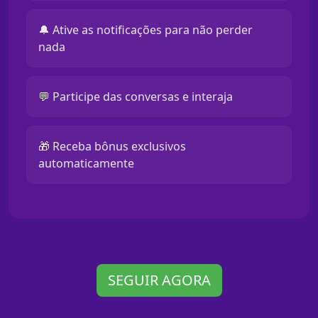
🔔 Ative as notificações para não perder
nada
💬 Participe das conversas e interaja
🎁 Receba bônus exclusivos
automaticamente
SEGUIR AGORA