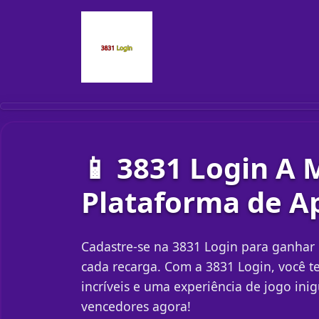
📱 3831 Login A 
Plataforma de A
Cadastre-se na 3831 Login para ganhar
cada recarga. Com a 3831 Login, você 
incríveis e uma experiência de jogo inig
vencedores agora!