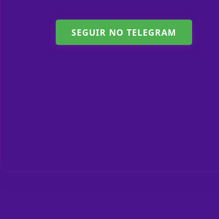
SEGUIR NO TELEGRAM