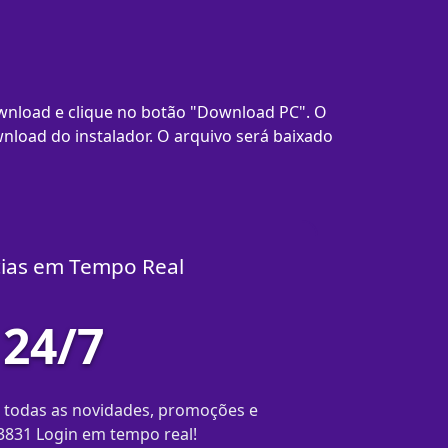
m
download e clique no botão "Download PC". O
nload do instalador. O arquivo será baixado
cias em Tempo Real
24/7
e todas as novidades, promoções e
3831 Login em tempo real!