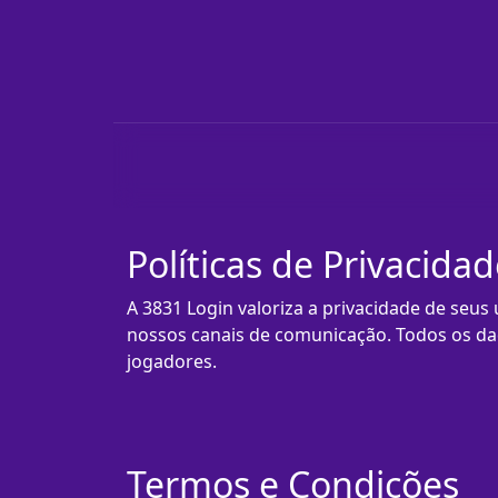
Políticas de Privacida
A 3831 Login valoriza a privacidade de seu
nossos canais de comunicação. Todos os dad
jogadores.
Termos e Condições