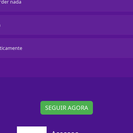
erder nada
a
aticamente
SEGUIR AGORA