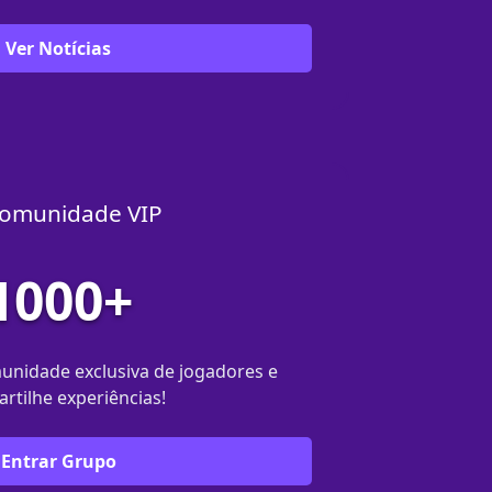
Ver Notícias
Comunidade VIP
1000+
unidade exclusiva de jogadores e
rtilhe experiências!
Entrar Grupo