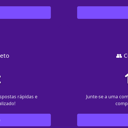
reto
👥 
t
espostas rápidas e
Junte-se a uma com
lizado!
compa
e