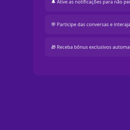
🔔 Ative as notificações para não p
💬 Participe das conversas e interaj
🎁 Receba bônus exclusivos autom