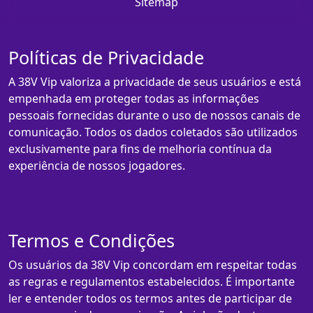
Sitemap
Políticas de Privacidade
A 38V Vip valoriza a privacidade de seus usuários e está
empenhada em proteger todas as informações
pessoais fornecidas durante o uso de nossos canais de
comunicação. Todos os dados coletados são utilizados
exclusivamente para fins de melhoria contínua da
experiência de nossos jogadores.
Termos e Condições
Os usuários da 38V Vip concordam em respeitar todas
as regras e regulamentos estabelecidos. É importante
ler e entender todos os termos antes de participar de