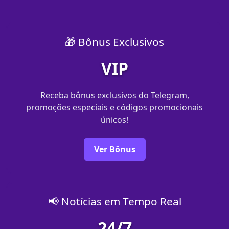
🎁 Bônus Exclusivos
VIP
Receba bônus exclusivos do Telegram,
promoções especiais e códigos promocionais
únicos!
Ver Bônus
📢 Notícias em Tempo Real
24/7