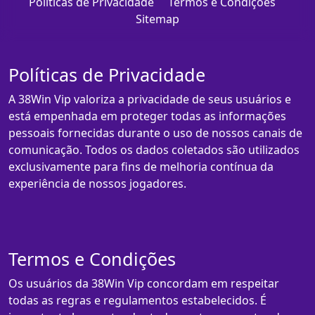
Políticas de Privacidade
Termos e Condições
Sitemap
Políticas de Privacidade
A 38Win Vip valoriza a privacidade de seus usuários e
está empenhada em proteger todas as informações
pessoais fornecidas durante o uso de nossos canais de
comunicação. Todos os dados coletados são utilizados
exclusivamente para fins de melhoria contínua da
experiência de nossos jogadores.
Termos e Condições
Os usuários da 38Win Vip concordam em respeitar
todas as regras e regulamentos estabelecidos. É