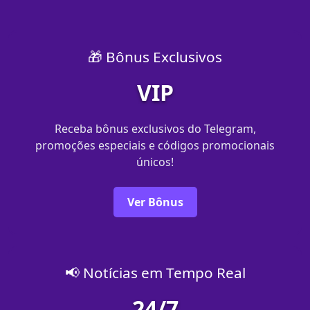
🎁 Bônus Exclusivos
VIP
Receba bônus exclusivos do Telegram,
promoções especiais e códigos promocionais
únicos!
Ver Bônus
📢 Notícias em Tempo Real
24/7