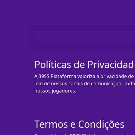
Políticas de Privacida
A 39SS Plataforma valoriza a privacidade d
uso de nossos canais de comunicação. Todos
nossos jogadores.
Termos e Condições