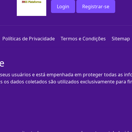
Login
Registrar-se
Políticas de Privacidade
Termos e Condições
Sitemap
de
e seus usuários e está empenhada em proteger todas as in
 os dados coletados são utilizados exclusivamente para fi