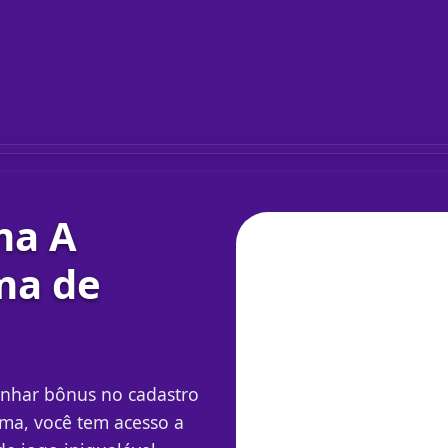
ma A
ma de
anhar bônus no cadastro
ma, você tem acesso a