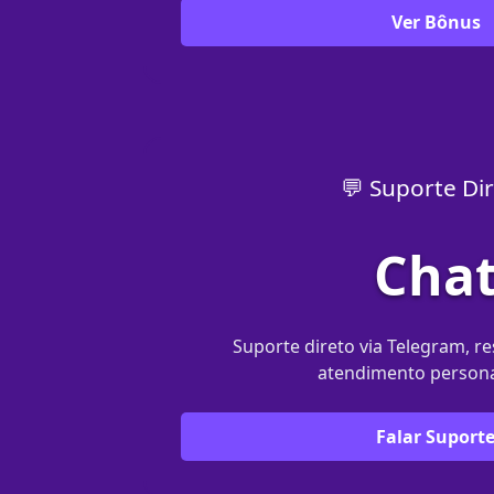
Ver Bônus
💬 Suporte Di
Cha
Suporte direto via Telegram, r
atendimento persona
Falar Suport