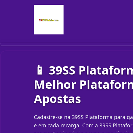
📱 39SS Platafor
Melhor Platafor
Apostas
Cadastre-se na 39SS Plataforma para g
e em cada recarga. Com a 39SS Platafor