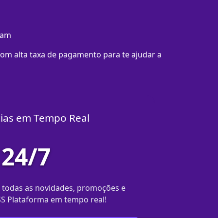
ram
com alta taxa de pagamento para te ajudar a
cias em Tempo Real
24/7
e todas as novidades, promoções e
SS Plataforma em tempo real!