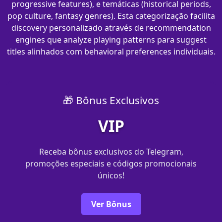
progressive features), e temáticas (historical periods,
pop culture, fantasy genres). Esta categorização facilita
discovery personalizado através de recommendation
engines que analyze playing patterns para suggest
titles alinhados com behavioral preferences individuais.
🎁 Bônus Exclusivos
VIP
Receba bônus exclusivos do Telegram,
promoções especiais e códigos promocionais
únicos!
Ver Bônus