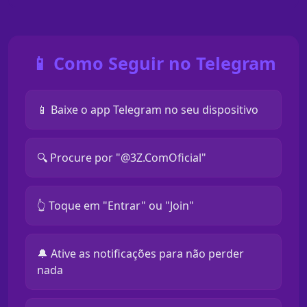
📱 Como Seguir no Telegram
📱 Baixe o app Telegram no seu dispositivo
🔍 Procure por "@3Z.ComOficial"
👆 Toque em "Entrar" ou "Join"
🔔 Ative as notificações para não perder
nada