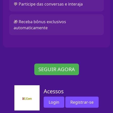
💬 Participe das conversas e interaja
🎁 Receba bônus exclusivos
automaticamente
SEGUIR AGORA
Acessos
Login
Registrar-se