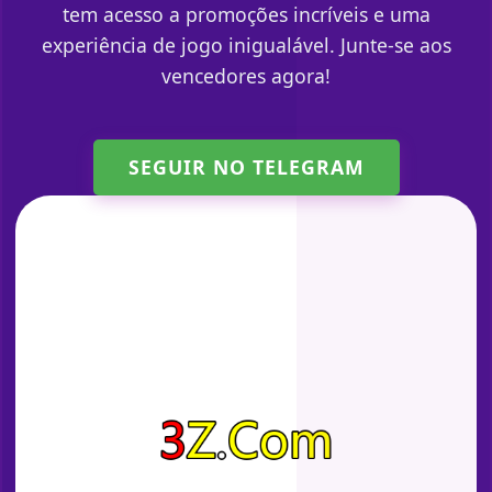
tem acesso a promoções incríveis e uma
experiência de jogo inigualável. Junte-se aos
vencedores agora!
SEGUIR NO TELEGRAM