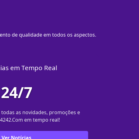
mento de qualidade em todos os aspectos.
cias em Tempo Real
24/7
e todas as novidades, promoções e
 4242.Com em tempo real!
Ver Notícias