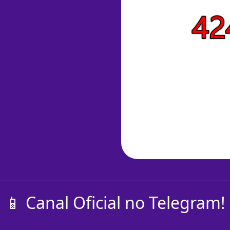
📱 Canal Oficial no Telegram!