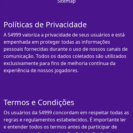
Sitemap
Políticas de Privacidade
A 54999 valoriza a privacidade de seus usuários e está
empenhada em proteger todas as informações
pessoais fornecidas durante o uso de nossos canais de
comunicação. Todos os dados coletados são utilizados
exclusivamente para fins de melhoria contínua da
experiência de nossos jogadores.
Termos e Condições
Os usuários da 54999 concordam em respeitar todas as
regras e regulamentos estabelecidos. É importante ler
e entender todos os termos antes de participar de