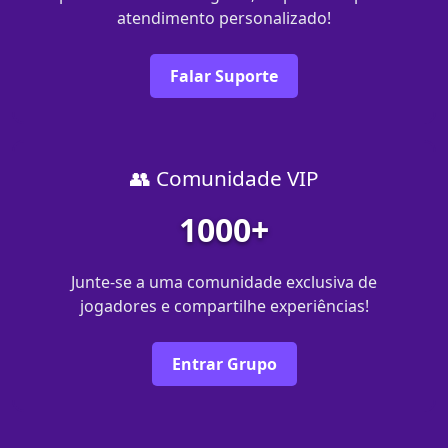
atendimento personalizado!
Falar Suporte
👥 Comunidade VIP
1000+
Junte-se a uma comunidade exclusiva de
jogadores e compartilhe experiências!
Entrar Grupo