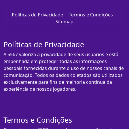
Políticas de Privacidade
Termos e Condições
Sitemap
Políticas de Privacidade
A 5567 valoriza a privacidade de seus usuários e está
empenhada em proteger todas as informações
pessoais fornecidas durante o uso de nossos canais de
comunicação. Todos os dados coletados são utilizados
exclusivamente para fins de melhoria contínua da
experiência de nossos jogadores.
Termos e Condições