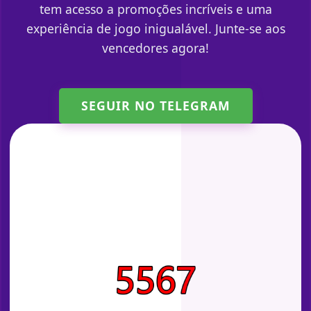
tem acesso a promoções incríveis e uma
experiência de jogo inigualável. Junte-se aos
vencedores agora!
SEGUIR NO TELEGRAM