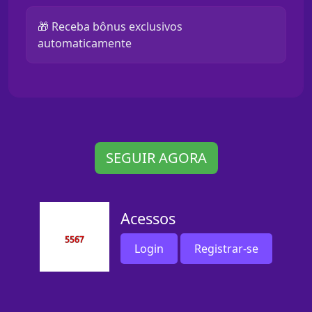
🎁 Receba bônus exclusivos
automaticamente
SEGUIR AGORA
Acessos
Login
Registrar-se