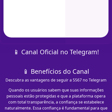
📱 Canal Oficial no Telegram!
📱 Benefícios do Canal
Descubra as vantagens de seguir a 5567 no Telegram
Quando os usuários sabem que suas informações
pessoais estão protegidas e que a plataforma opera
com total transparência, a confiança se estabelece
naturalmente. Essa confiança é fundamental para que