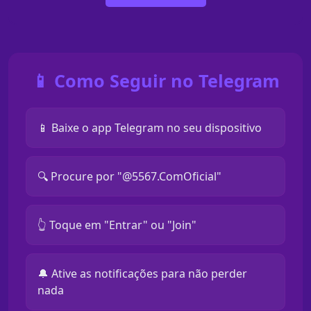
📱 Como Seguir no Telegram
📱 Baixe o app Telegram no seu dispositivo
🔍 Procure por "@5567.ComOficial"
👆 Toque em "Entrar" ou "Join"
🔔 Ative as notificações para não perder
nada