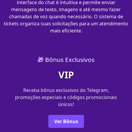
interface do chat é intuitiva e permite enviar
mensagens de texto, imagens e até mesmo fazer
chamadas de voz quando necessário. O sistema de
tickets organiza suas solicitações para um atendimento
mais eficiente.
🎁 Bônus Exclusivos
VIP
Receba bônus exclusivos do Telegram,
promoções especiais e códigos promocionais
únicos!
Ver Bônus