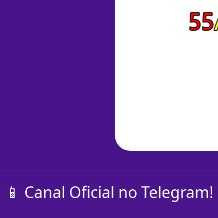
📱 Canal Oficial no Telegram!