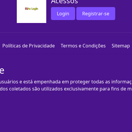
Acessos
Login
Registrar-se
Políticas de Privacidade
Termos e Condições
Sitemap
de
s usuários e está empenhada em proteger todas as informaç
os coletados são utilizados exclusivamente para fins de m