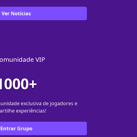
Ver Notícias
Comunidade VIP
1000+
unidade exclusiva de jogadores e
rtilhe experiências!
Entrar Grupo