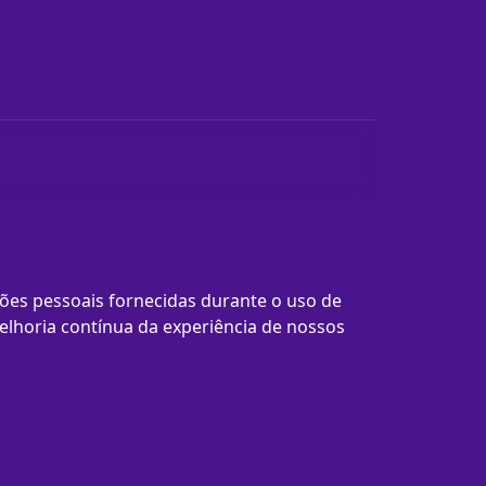
ões pessoais fornecidas durante o uso de
elhoria contínua da experiência de nossos