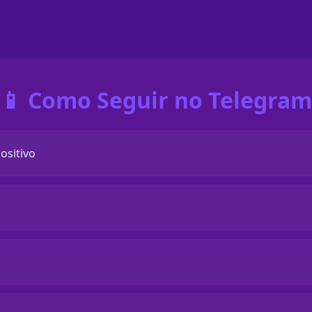
📱 Como Seguir no Telegram
ositivo
"