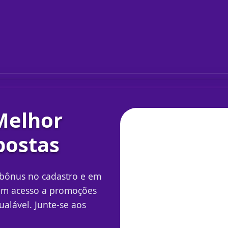
Melhor
postas
 bônus no cadastro e em
tem acesso a promoções
ualável. Junte-se aos