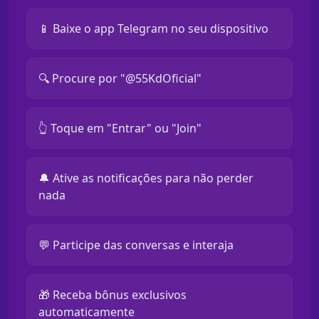
📱 Baixe o app Telegram no seu dispositivo
🔍 Procure por "@55KdOficial"
👆 Toque em "Entrar" ou "Join"
🔔 Ative as notificações para não perder
nada
💬 Participe das conversas e interaja
🎁 Receba bônus exclusivos
automaticamente