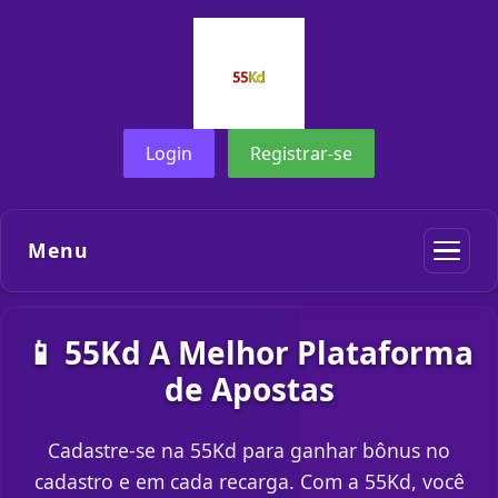
Login
Registrar-se
Menu
📱 55Kd A Melhor Plataforma
de Apostas
Cadastre-se na 55Kd para ganhar bônus no
cadastro e em cada recarga. Com a 55Kd, você