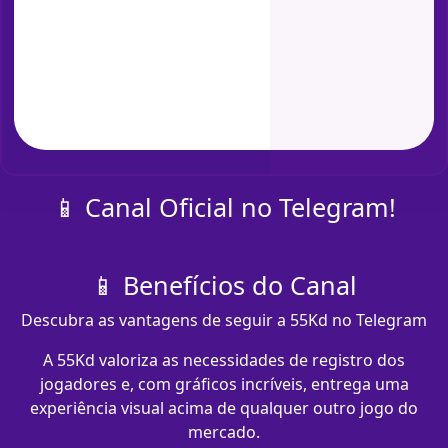
📱 Canal Oficial no Telegram!
📱 Benefícios do Canal
Descubra as vantagens de seguir a 55Kd no Telegram
A 55Kd valoriza as necessidades de registro dos
jogadores e, com gráficos incríveis, entrega uma
experiência visual acima de qualquer outro jogo do
mercado.