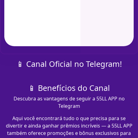
📱 Canal Oficial no Telegram!
📱 Benefícios do Canal
Descubra as vantagens de seguir a 55LL APP no
Telegram
Aqui você encontrará tudo o que precisa para se
divertir e ainda ganhar prêmios incríveis — a 55LL APP
também oferece promoções e bônus exclusivos para