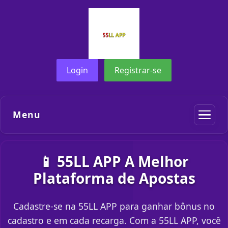
Login
Registrar-se
Menu
📱 55LL APP A Melhor
Plataforma de Apostas
Cadastre-se na 55LL APP para ganhar bônus no
cadastro e em cada recarga. Com a 55LL APP, você