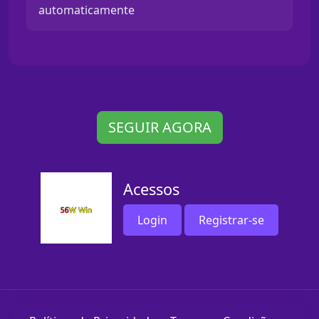
automaticamente
SEGUIR AGORA
Acessos
Login
Registrar-se