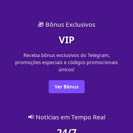
🎁 Bônus Exclusivos
VIP
Receba bônus exclusivos do Telegram,
promoções especiais e códigos promocionais
únicos!
Ver Bônus
📢 Notícias em Tempo Real
24/7