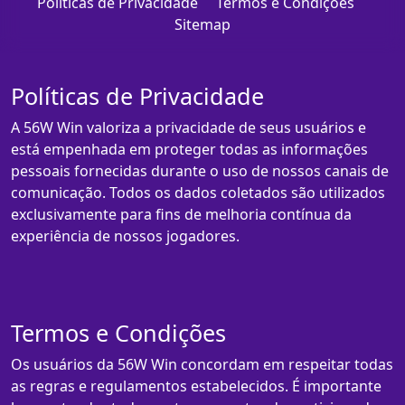
Políticas de Privacidade
Termos e Condições
Sitemap
Políticas de Privacidade
A 56W Win valoriza a privacidade de seus usuários e
está empenhada em proteger todas as informações
pessoais fornecidas durante o uso de nossos canais de
comunicação. Todos os dados coletados são utilizados
exclusivamente para fins de melhoria contínua da
experiência de nossos jogadores.
Termos e Condições
Os usuários da 56W Win concordam em respeitar todas
as regras e regulamentos estabelecidos. É importante