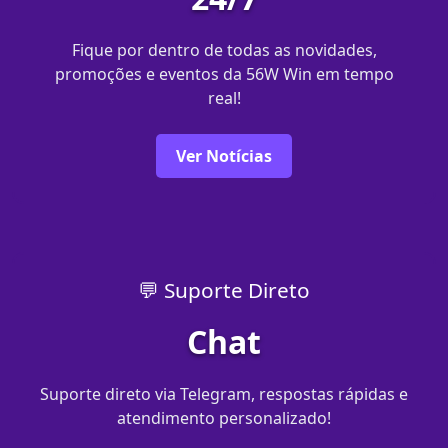
Fique por dentro de todas as novidades,
promoções e eventos da 56W Win em tempo
real!
Ver Notícias
💬 Suporte Direto
Chat
Suporte direto via Telegram, respostas rápidas e
atendimento personalizado!