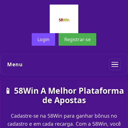
Login
Registrar-se
Menu
📱 58Win A Melhor Plataforma
de Apostas
Cadastre-se na 58Win para ganhar bônus no
cadastro e em cada recarga. Com a 58Win, você