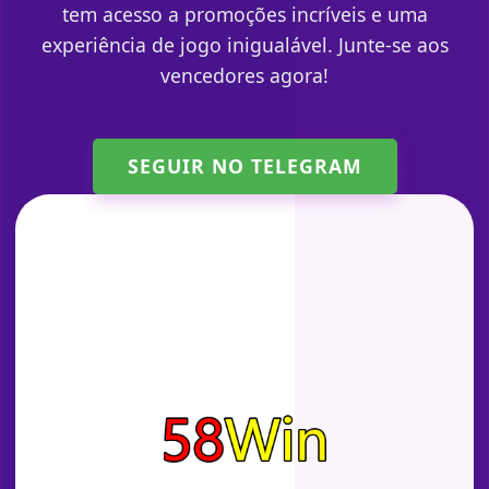
tem acesso a promoções incríveis e uma
experiência de jogo inigualável. Junte-se aos
vencedores agora!
SEGUIR NO TELEGRAM