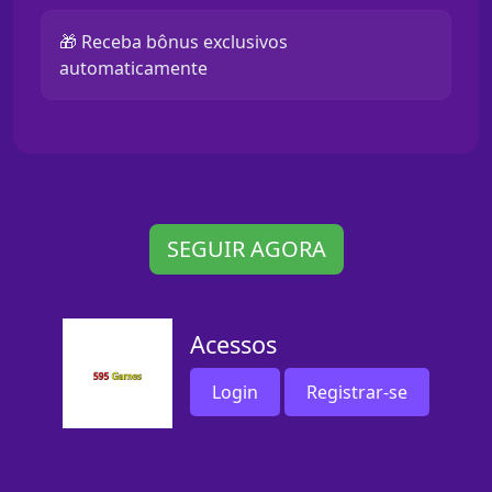
🎁 Receba bônus exclusivos
automaticamente
SEGUIR AGORA
Acessos
Login
Registrar-se