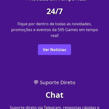
24/7
Fique por dentro de todas as novidades,
promoções e eventos da 595 Games em tempo
real!
Ver Notícias
💬 Suporte Direto
Chat
Suporte direto via Telegram, respostas rápidas e