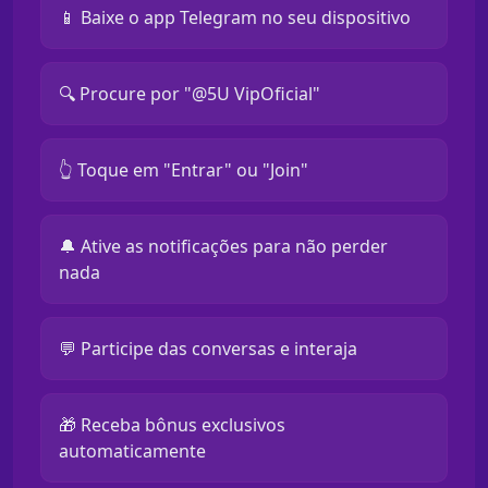
📱 Baixe o app Telegram no seu dispositivo
🔍 Procure por "@5U VipOficial"
👆 Toque em "Entrar" ou "Join"
🔔 Ative as notificações para não perder
nada
💬 Participe das conversas e interaja
🎁 Receba bônus exclusivos
automaticamente