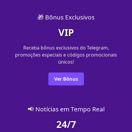
🎁 Bônus Exclusivos
VIP
Receba bônus exclusivos do Telegram,
promoções especiais e códigos promocionais
únicos!
Ver Bônus
📢 Notícias em Tempo Real
24/7