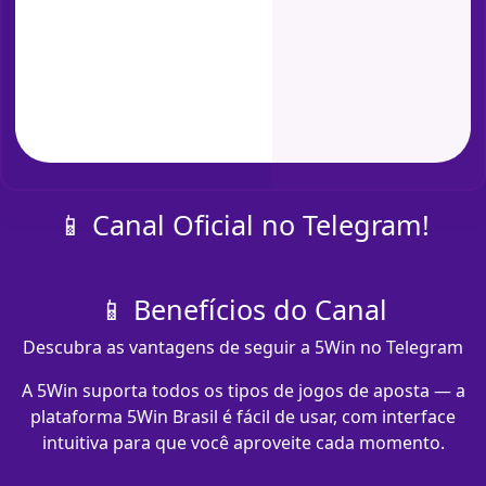
📱 Canal Oficial no Telegram!
📱 Benefícios do Canal
Descubra as vantagens de seguir a 5Win no Telegram
A 5Win suporta todos os tipos de jogos de aposta — a
plataforma 5Win Brasil é fácil de usar, com interface
intuitiva para que você aproveite cada momento.