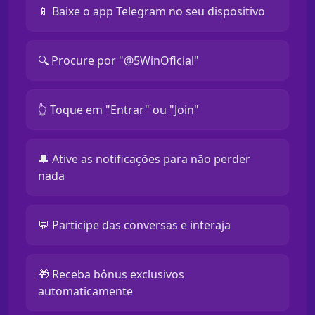
📱 Baixe o app Telegram no seu dispositivo
🔍 Procure por "@5WinOficial"
👆 Toque em "Entrar" ou "Join"
🔔 Ative as notificações para não perder
nada
💬 Participe das conversas e interaja
🎁 Receba bônus exclusivos
automaticamente