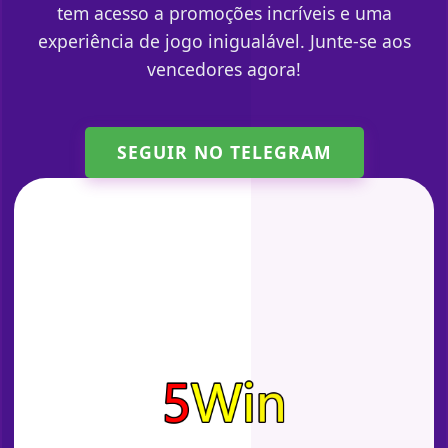
tem acesso a promoções incríveis e uma
experiência de jogo inigualável. Junte-se aos
vencedores agora!
SEGUIR NO TELEGRAM