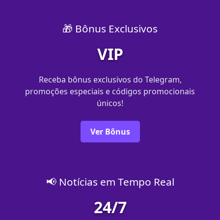
🎁 Bônus Exclusivos
VIP
Receba bônus exclusivos do Telegram,
promoções especiais e códigos promocionais
únicos!
Ver Bônus
📢 Notícias em Tempo Real
24/7