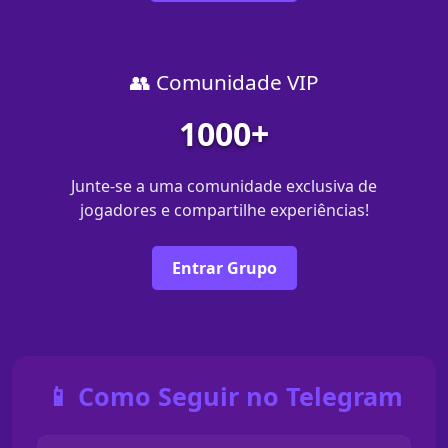
👥 Comunidade VIP
1000+
Junte-se a uma comunidade exclusiva de
jogadores e compartilhe experiências!
Entrar Grupo
📱 Como Seguir no Telegram