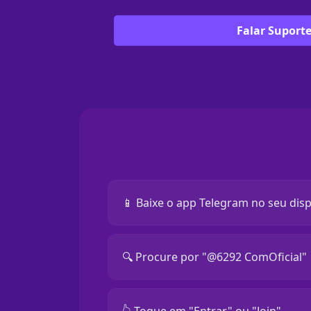
Falar Suport
📱 Baixe o app Telegram no seu disp
🔍 Procure por "@6292 ComOficial"