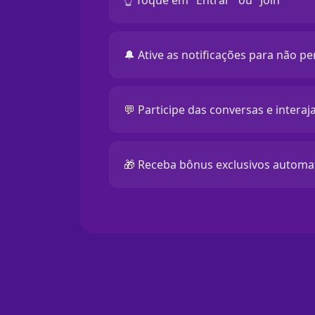
👆 Toque em "Entrar" ou "Join"
🔔 Ative as notificações para não p
💬 Participe das conversas e interaj
🎁 Receba bônus exclusivos autom