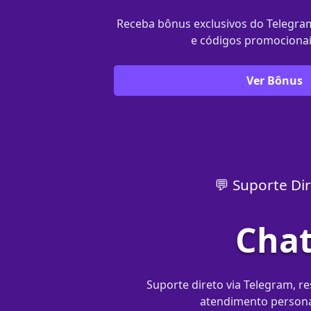
Receba bônus exclusivos do Telegra
e códigos promocionai
Ver Bônus
💬 Suporte Di
Cha
Suporte direto via Telegram, r
atendimento persona