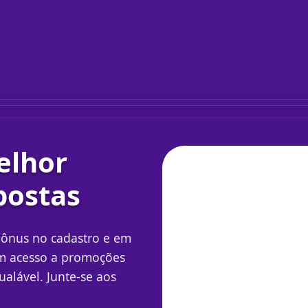
elhor
postas
bônus no cadastro e em
em acesso a promoções
ualável. Junte-se aos