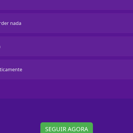
erder nada
a
aticamente
SEGUIR AGORA