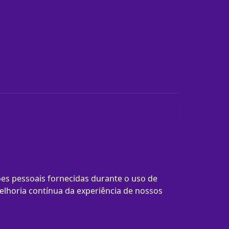
es pessoais fornecidas durante o uso de
elhoria contínua da experiência de nossos