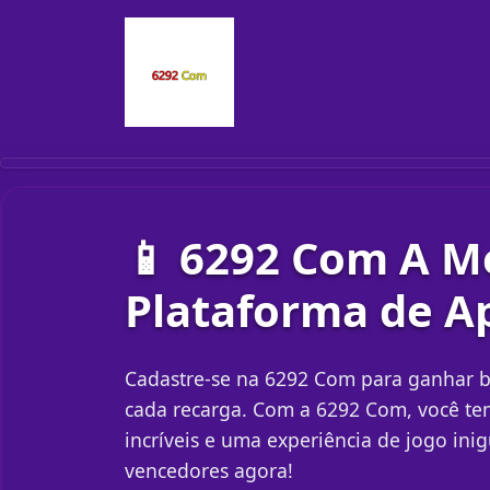
📱 6292 Com A M
Plataforma de A
Cadastre-se na 6292 Com para ganhar 
cada recarga. Com a 6292 Com, você t
incríveis e uma experiência de jogo inig
vencedores agora!