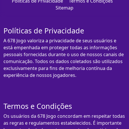
Políticas de Privacidade
Termos e Condições
Sitemap
Políticas de Privacidade
A 678 Jogo valoriza a privacidade de seus usuários e
está empenhada em proteger todas as informações
pessoais fornecidas durante o uso de nossos canais de
comunicação. Todos os dados coletados são utilizados
exclusivamente para fins de melhoria contínua da
experiência de nossos jogadores.
Termos e Condições
Os usuários da 678 Jogo concordam em respeitar todas
as regras e regulamentos estabelecidos. É importante