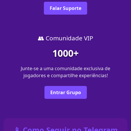
Falar Suporte
👥 Comunidade VIP
1000+
Junte-se a uma comunidade exclusiva de
jogadores e compartilhe experiências!
Entrar Grupo
📱 Como Seguir no Telegram