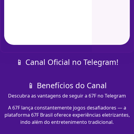
📱 Canal Oficial no Telegram!
📱 Benefícios do Canal
Descubra as vantagens de seguir a 67F no Telegram
A 67F lança constantemente jogos desafiadores — a
plataforma 67F Brasil oferece experiências eletrizantes,
indo além do entretenimento tradicional.