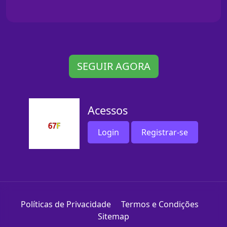
SEGUIR AGORA
Acessos
Login
Registrar-se
Políticas de Privacidade
Termos e Condições
Sitemap