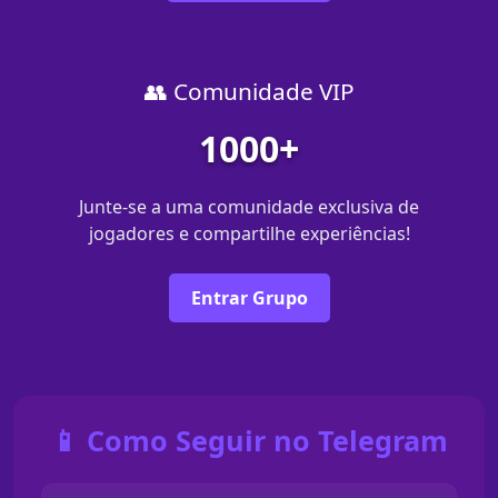
👥 Comunidade VIP
1000+
Junte-se a uma comunidade exclusiva de
jogadores e compartilhe experiências!
Entrar Grupo
📱 Como Seguir no Telegram