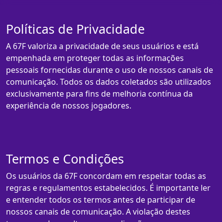
Políticas de Privacidade
A 67F valoriza a privacidade de seus usuários e está
empenhada em proteger todas as informações
pessoais fornecidas durante o uso de nossos canais de
comunicação. Todos os dados coletados são utilizados
exclusivamente para fins de melhoria contínua da
experiência de nossos jogadores.
Termos e Condições
Os usuários da 67F concordam em respeitar todas as
regras e regulamentos estabelecidos. É importante ler
e entender todos os termos antes de participar de
nossos canais de comunicação. A violação destes