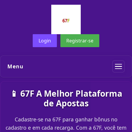
Login
Registrar-se
Menu
📱 67F A Melhor Plataforma
de Apostas
Cadastre-se na 67F para ganhar bônus no
cadastro e em cada recarga. Com a 67F, você tem