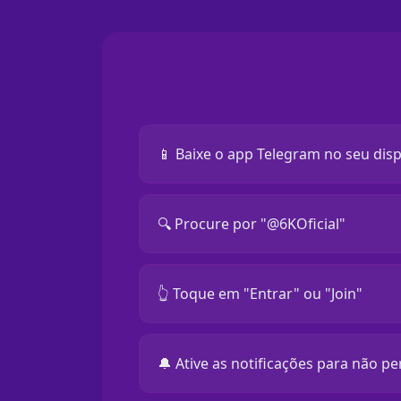
📱 Baixe o app Telegram no seu disp
🔍 Procure por "@6KOficial"
👆 Toque em "Entrar" ou "Join"
🔔 Ative as notificações para não p