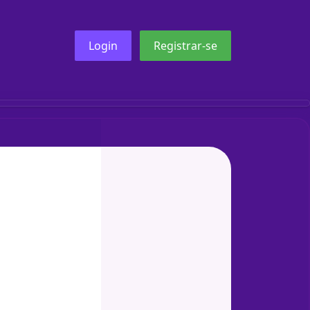
Login
Registrar-se