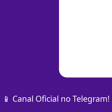
📱 Canal Oficial no Telegram!