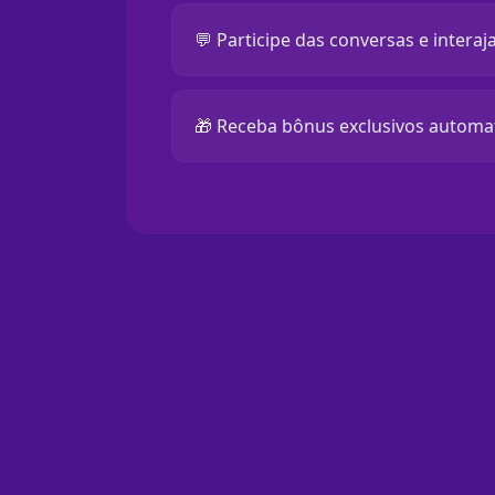
💬 Participe das conversas e interaj
🎁 Receba bônus exclusivos autom