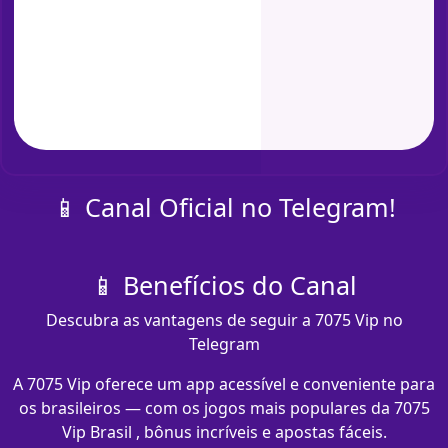
📱 Canal Oficial no Telegram!
📱 Benefícios do Canal
Descubra as vantagens de seguir a 7075 Vip no
Telegram
A 7075 Vip oferece um app acessível e conveniente para
os brasileiros — com os jogos mais populares da 7075
Vip Brasil , bônus incríveis e apostas fáceis.