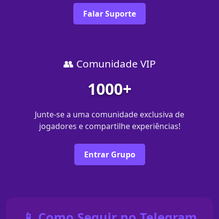
Falar Suporte
👥 Comunidade VIP
1000+
Junte-se a uma comunidade exclusiva de
jogadores e compartilhe experiências!
Entrar Grupo
📱 Como Seguir no Telegram