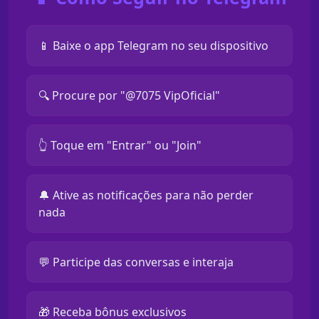
📱 Baixe o app Telegram no seu dispositivo
🔍 Procure por "@7075 VipOficial"
👆 Toque em "Entrar" ou "Join"
🔔 Ative as notificações para não perder
nada
💬 Participe das conversas e interaja
🎁 Receba bônus exclusivos