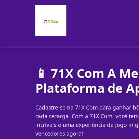
📱 71X Com A Me
Plataforma de A
Cadastre-se na 71X Com para ganhar b
cada recarga. Com a 71X Com, você te
incríveis e uma experiência de jogo inig
vencedores agora!