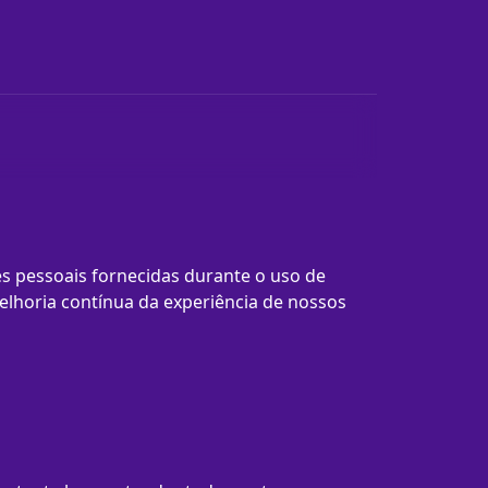
s pessoais fornecidas durante o uso de
elhoria contínua da experiência de nossos