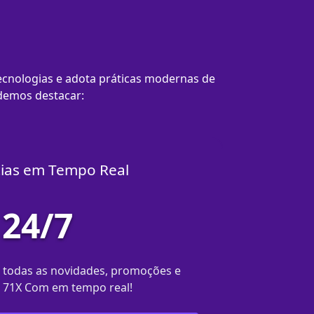
ecnologias e adota práticas modernas de
demos destacar:
cias em Tempo Real
24/7
e todas as novidades, promoções e
 71X Com em tempo real!