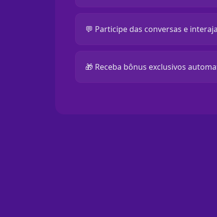
💬 Participe das conversas e interaj
🎁 Receba bônus exclusivos autom