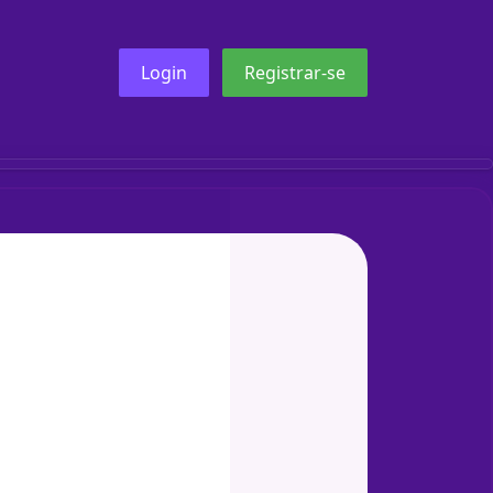
Login
Registrar-se