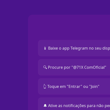
📱 Baixe o app Telegram no seu disp
🔍 Procure por "@71X ComOficial"
👆 Toque em "Entrar" ou "Join"
🔔 Ative as notificações para não p