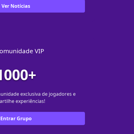
Ver Notícias
Comunidade VIP
1000+
unidade exclusiva de jogadores e
rtilhe experiências!
Entrar Grupo