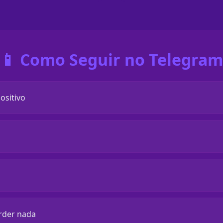
📱 Como Seguir no Telegram
ositivo
erder nada