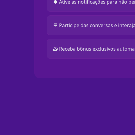
🔔 Ative as notificações para não p
💬 Participe das conversas e interaj
🎁 Receba bônus exclusivos autom