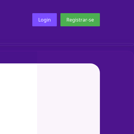
Login
Registrar-se