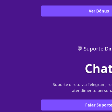
Ver Bônus
💬 Suporte Di
Cha
Suporte direto via Telegram, r
atendimento persona
Falar Suport