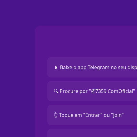
📱 Baixe o app Telegram no seu disp
🔍 Procure por "@7359 ComOficial"
👆 Toque em "Entrar" ou "Join"