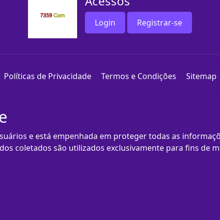
Acessos
Login
Registrar-se
Políticas de Privacidade
Termos e Condições
Sitemap
de
 usuários e está empenhada em proteger todas as informaçõ
os coletados são utilizados exclusivamente para fins de m