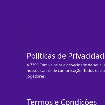
Políticas de Privacida
A 7359 Com valoriza a privacidade de seus
nossos canais de comunicação. Todos os dad
jogadores.
Termos e Condições