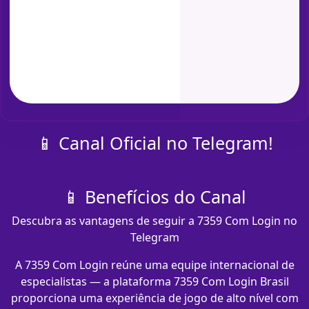
📱 Canal Oficial no Telegram!
📱 Benefícios do Canal
Descubra as vantagens de seguir a 7359 Com Login no
Telegram
A 7359 Com Login reúne uma equipe internacional de
especialistas — a plataforma 7359 Com Login Brasil
proporciona uma experiência de jogo de alto nível com