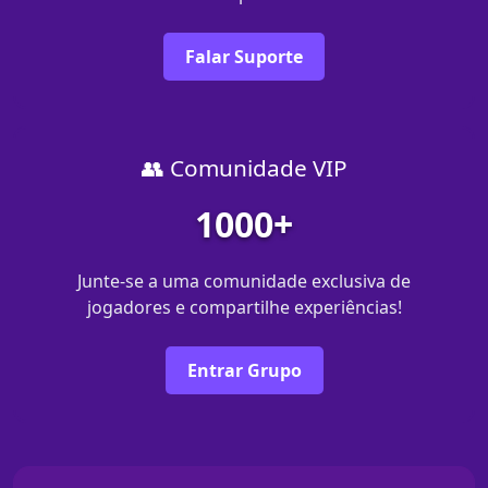
Falar Suporte
👥 Comunidade VIP
1000+
Junte-se a uma comunidade exclusiva de
jogadores e compartilhe experiências!
Entrar Grupo