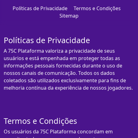
Políticas de Privacidade
Termos e Condições
Sitemap
Políticas de Privacidade
A 75C Plataforma valoriza a privacidade de seus
usuários e está empenhada em proteger todas as
informações pessoais fornecidas durante o uso de
nossos canais de comunicação. Todos os dados
coletados são utilizados exclusivamente para fins de
melhoria contínua da experiência de nossos jogadores.
Termos e Condições
Os usuários da 75C Plataforma concordam em