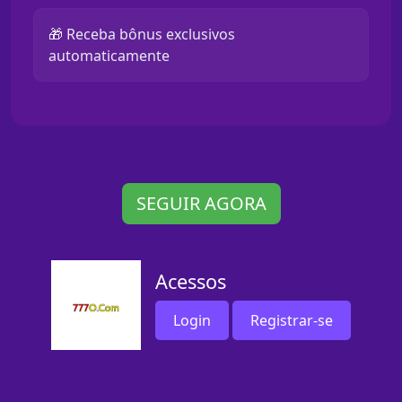
🎁 Receba bônus exclusivos
automaticamente
SEGUIR AGORA
Acessos
Login
Registrar-se