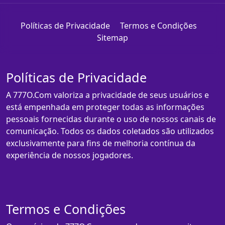
Políticas de Privacidade
Termos e Condições
Sitemap
Políticas de Privacidade
A 777O.Com valoriza a privacidade de seus usuários e
está empenhada em proteger todas as informações
pessoais fornecidas durante o uso de nossos canais de
comunicação. Todos os dados coletados são utilizados
exclusivamente para fins de melhoria contínua da
experiência de nossos jogadores.
Termos e Condições