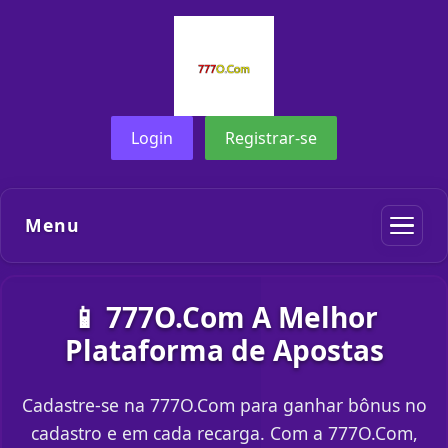
Login
Registrar-se
Menu
📱 777O.Com A Melhor
Plataforma de Apostas
Cadastre-se na 777O.Com para ganhar bônus no
cadastro e em cada recarga. Com a 777O.Com,