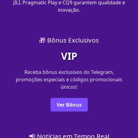
JILI, Pragmatic Play e CQ9 garantem qualidade e
inovação.
🎁 Bônus Exclusivos
VIP
Receba bônus exclusivos do Telegram,
promoções especiais e códigos promocionais
únicos!
Ver Bônus
📢 Notícias em Tempo Real