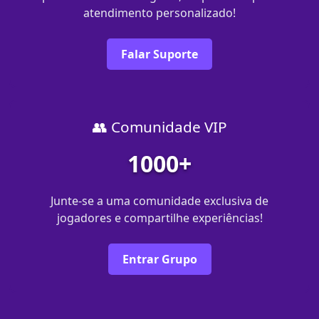
atendimento personalizado!
Falar Suporte
👥 Comunidade VIP
1000+
Junte-se a uma comunidade exclusiva de
jogadores e compartilhe experiências!
Entrar Grupo