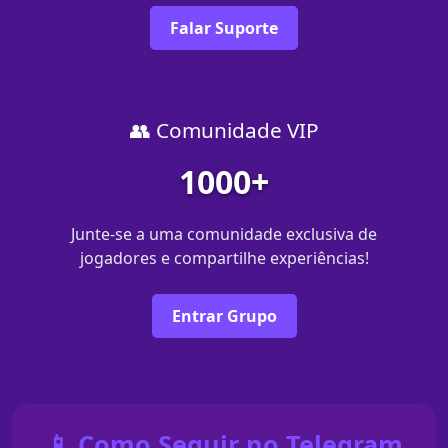
Falar Suporte
👥 Comunidade VIP
1000+
Junte-se a uma comunidade exclusiva de
jogadores e compartilhe experiências!
Entrar Grupo
📱 Como Seguir no Telegram