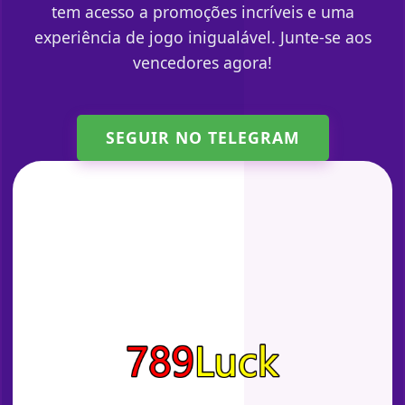
tem acesso a promoções incríveis e uma
experiência de jogo inigualável. Junte-se aos
vencedores agora!
SEGUIR NO TELEGRAM