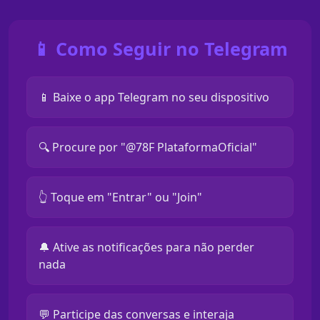
📱 Como Seguir no Telegram
📱 Baixe o app Telegram no seu dispositivo
🔍 Procure por "@78F PlataformaOficial"
👆 Toque em "Entrar" ou "Join"
🔔 Ative as notificações para não perder
nada
💬 Participe das conversas e interaja