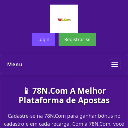
Login
Registrar-se
Menu
📱 78N.Com A Melhor
Plataforma de Apostas
Cadastre-se na 78N.Com para ganhar bônus no
cadastro e em cada recarga. Com a 78N.Com, você