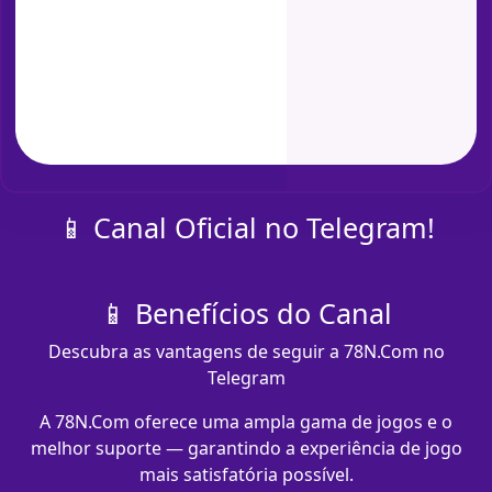
📱 Canal Oficial no Telegram!
📱 Benefícios do Canal
Descubra as vantagens de seguir a 78N.Com no
Telegram
A 78N.Com oferece uma ampla gama de jogos e o
melhor suporte — garantindo a experiência de jogo
mais satisfatória possível.