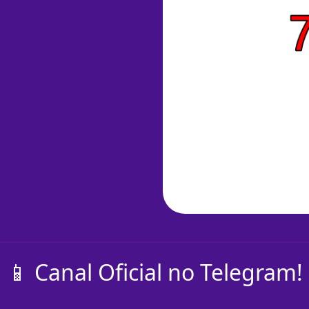
📱 Canal Oficial no Telegram!