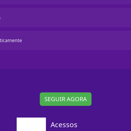
a
aticamente
SEGUIR AGORA
Acessos