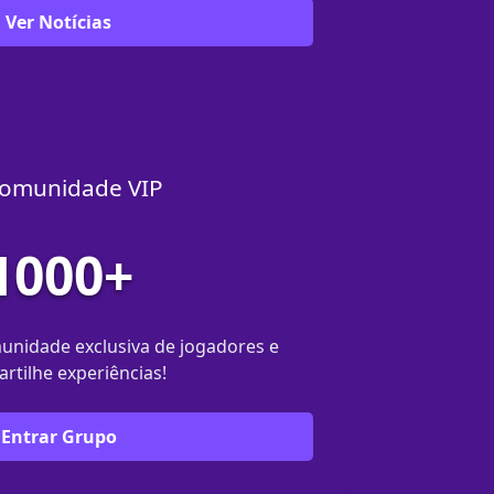
Ver Notícias
Comunidade VIP
1000+
unidade exclusiva de jogadores e
rtilhe experiências!
Entrar Grupo