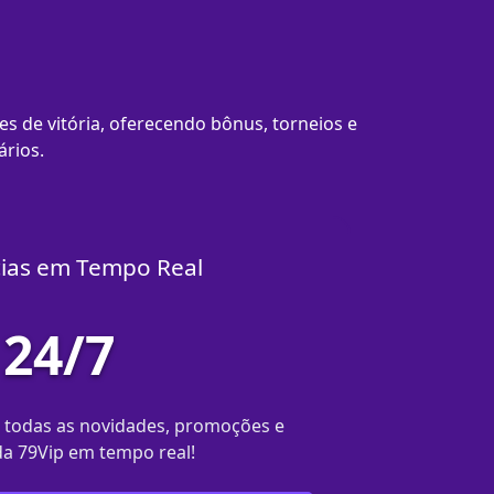
s de vitória, oferecendo bônus, torneios e
rios.
cias em Tempo Real
24/7
e todas as novidades, promoções e
da 79Vip em tempo real!