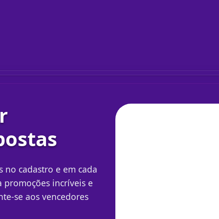
r
postas
s no cadastro e em cada
a promoções incríveis e
unte-se aos vencedores