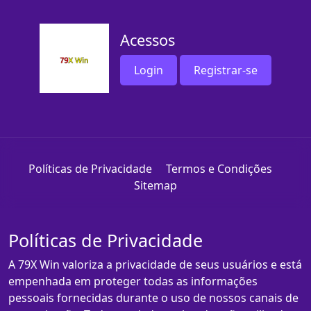
Acessos
Login
Registrar-se
Políticas de Privacidade
Termos e Condições
Sitemap
Políticas de Privacidade
A 79X Win valoriza a privacidade de seus usuários e está
empenhada em proteger todas as informações
pessoais fornecidas durante o uso de nossos canais de