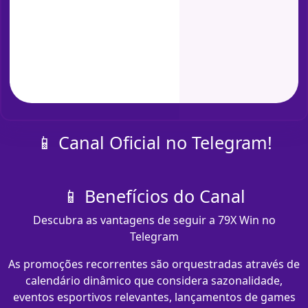
📱 Canal Oficial no Telegram!
📱 Benefícios do Canal
Descubra as vantagens de seguir a 79X Win no
Telegram
As promoções recorrentes são orquestradas através de
calendário dinâmico que considera sazonalidade,
eventos esportivos relevantes, lançamentos de games