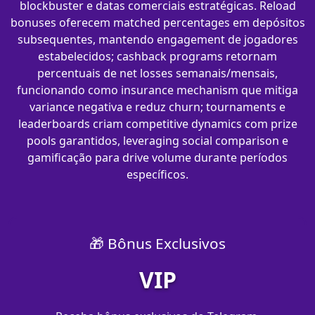
blockbuster e datas comerciais estratégicas. Reload
bonuses oferecem matched percentages em depósitos
subsequentes, mantendo engagement de jogadores
estabelecidos; cashback programs retornam
percentuais de net losses semanais/mensais,
funcionando como insurance mechanism que mitiga
variance negativa e reduz churn; tournaments e
leaderboards criam competitive dynamics com prize
pools garantidos, leveraging social comparison e
gamificação para drive volume durante períodos
específicos.
🎁 Bônus Exclusivos
VIP