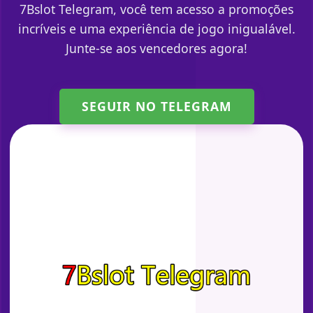
7Bslot Telegram, você tem acesso a promoções
incríveis e uma experiência de jogo inigualável.
Junte-se aos vencedores agora!
SEGUIR NO TELEGRAM