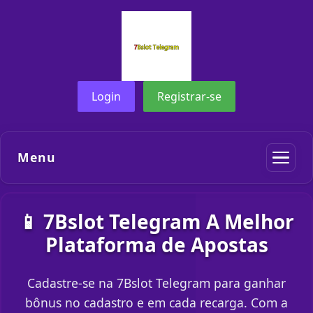
Login
Registrar-se
Menu
📱 7Bslot Telegram A Melhor
Plataforma de Apostas
Cadastre-se na 7Bslot Telegram para ganhar
bônus no cadastro e em cada recarga. Com a