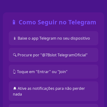
📱 Como Seguir no Telegram
📱 Baixe o app Telegram no seu dispositivo
🔍 Procure por "@7Bslot TelegramOficial"
👆 Toque em "Entrar" ou "Join"
🔔 Ative as notificações para não perder
nada