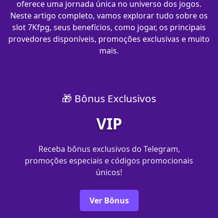
oferece uma jornada única no universo dos jogos.
Neste artigo completo, vamos explorar tudo sobre os
slot 7Kfpg, seus benefícios, como jogar, os principais
provedores disponíveis, promoções exclusivas e muito
mais.
🎁 Bônus Exclusivos
VIP
Receba bônus exclusivos do Telegram,
promoções especiais e códigos promocionais
únicos!
Ver Bônus