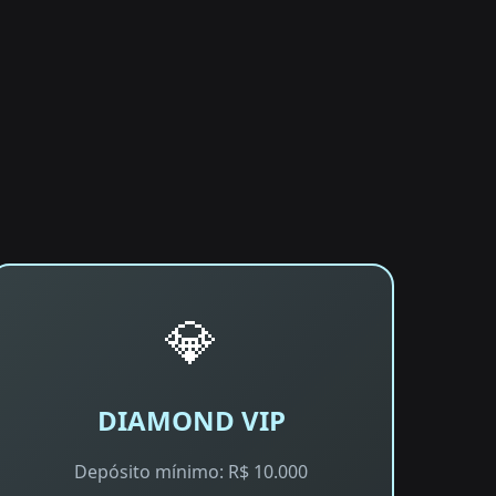
💎
DIAMOND VIP
Depósito mínimo: R$ 10.000