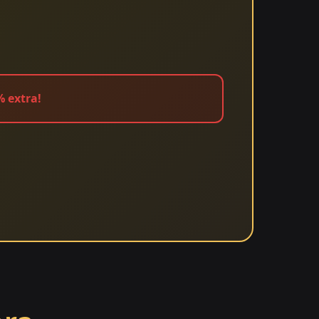
 extra!