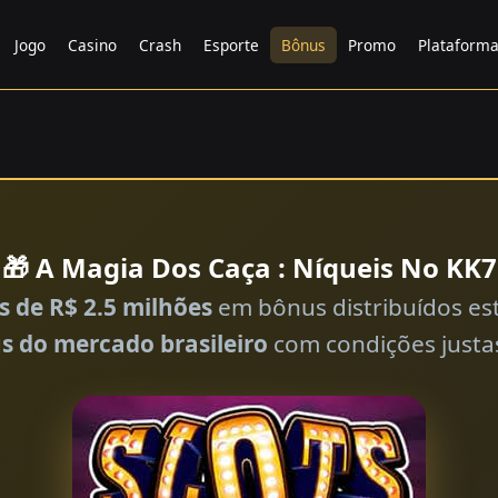
Jogo
Casino
Crash
Esporte
Bônus
Promo
Plataform
🎁 A Magia Dos Caça : Níqueis No KK7
s de R$ 2.5 milhões
em bônus distribuídos es
 do mercado brasileiro
com condições justas