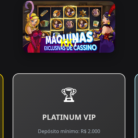
🏆
PLATINUM VIP
Depósito mínimo: R$ 2.000