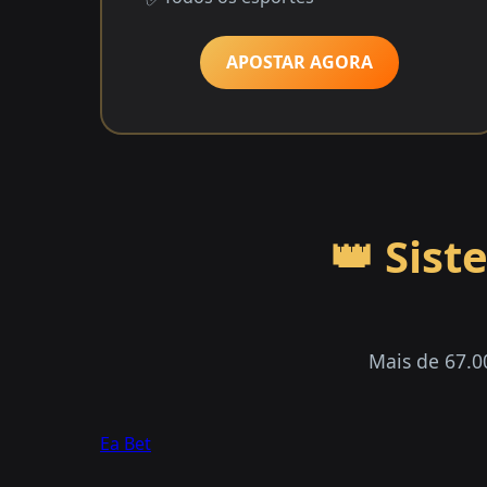
APOSTAR AGORA
👑 Sist
Mais de 67.0
Ea Bet