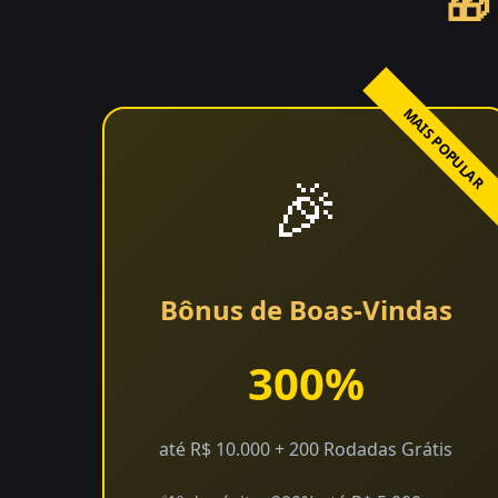
🎁
🎉
Bônus de Boas-Vindas
300%
até R$ 10.000 + 200 Rodadas Grátis