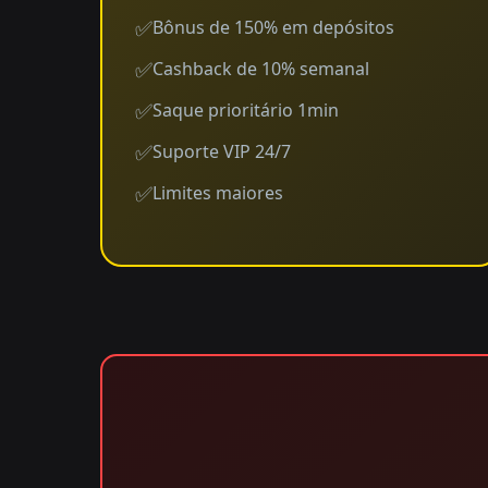
Bônus de 150% em depósitos
Cashback de 10% semanal
Saque prioritário 1min
Suporte VIP 24/7
Limites maiores