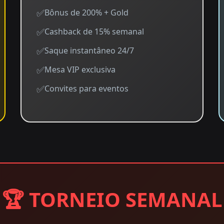
Bônus de 200% + Gold
Cashback de 15% semanal
Saque instantâneo 24/7
Mesa VIP exclusiva
Convites para eventos
🏆 TORNEIO SEMANAL