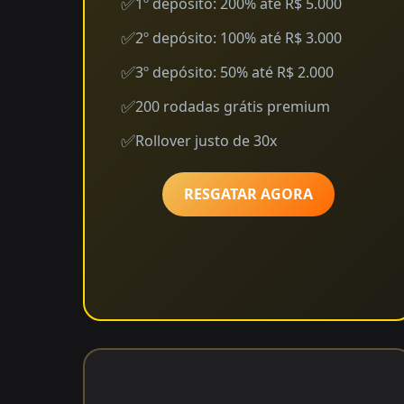
1º depósito: 200% até R$ 5.000
2º depósito: 100% até R$ 3.000
3º depósito: 50% até R$ 2.000
200 rodadas grátis premium
Rollover justo de 30x
RESGATAR AGORA