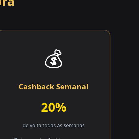
ora
💰
Cashback Semanal
20%
de volta todas as semanas