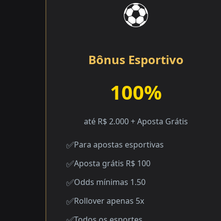
⚽
Bônus Esportivo
100%
até R$ 2.000 + Aposta Grátis
Para apostas esportivas
Aposta grátis R$ 100
Odds mínimas 1.50
Rollover apenas 5x
Todos os esportes